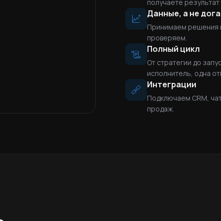
получаете результат
Данные, а не дог
Принимаем решения на
проверяем.
Полный цикл
От стратегии до запу
исполнитель, одна от
Интеграции
Подключаем CRM, чат
продаж.