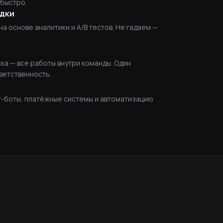
 быстро.
адки
 основе аналитики и A/B тестов. Не гадаем —
ска — все работы внутри команды. Один
ветственность.
-боты, платёжные системы и автоматизацию