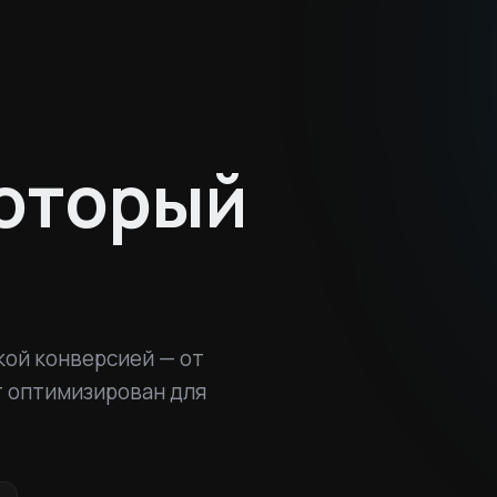
который
кой конверсией — от
т оптимизирован для